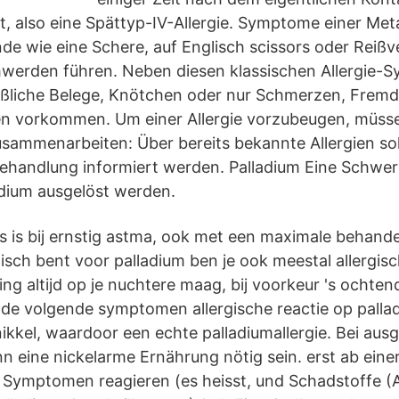
 also eine Spättyp-IV-Allergie. Symptome einer Meta
de wie eine Schere, auf Englisch scissors oder Reißv
werden führen. Neben diesen klassischen Allergie
ßliche Belege, Knötchen oder nur Schmerzen, Fremd
 vorkommen. Um einer Allergie vorzubeugen, müsse
sammenarbeiten: Über bereits bekannte Allergien soll
ehandlung informiert werden. Palladium Eine Schwer
dium ausgelöst werden.
 is bij ernstig astma, ook met een maximale behande
isch bent voor palladium ben je ook meestal allergisc
g altijd op je nuchtere maag, bij voorkeur 's ochtend
de volgende symptomen allergische reactie op pallad
ikkel, waardoor een echte palladiumallergie. Bei aus
ann eine nickelarme Ernährung nötig sein. erst ab ein
Symptomen reagieren (es heisst, und Schadstoffe (A