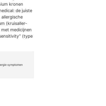
onium kronen
ical: de juiste
allergische
m (kruisaller-
 met medicijnen
nsitivity” (type