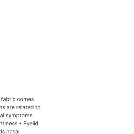
e fabric comes
s are related to
ical symptoms
ttiness • Eyelid
is nasal