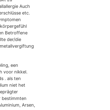
llallergie Auch
erschlüsse etc.
-Symptomen
körpergefühl
n Betroffene
te der/die
metallvergiftung
ling, een
h voor nikkel.
s . als ten
ium niet het
geprägter
er bestimmten
luminium, Arsen,