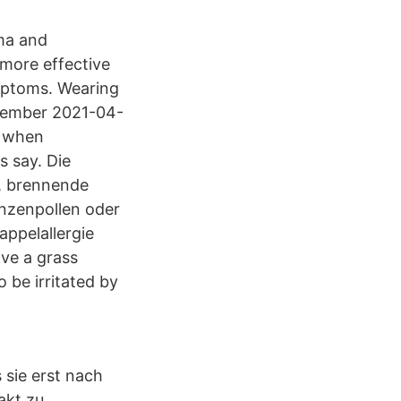
hma and
more effective
ymptoms. Wearing
ptember 2021-04-
e when
s say. Die
n, brennende
nzenpollen oder
appelallergie
ave a grass
o be irritated by
s sie erst nach
akt zu