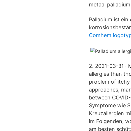
metaal palladium
Palladium ist ein
korrosionsbestän
Comhem logoty
2. 2021-03-31 · 
allergies than t
problem of itchy
approaches, man
between COVID-19
Symptome wie Sc
Kreuzallergien m
im Folgenden, wor
am besten schüt