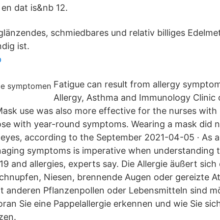
 en dat is&nb 12.
 glänzendes, schmiedbares und relativ billiges Edelmet
dig ist.
p
Fatigue can result from allergy sympto
Allergy, Asthma and Immunology Clinic
Mask use was also more effective for the nurses with
hose with year-round symptoms. Wearing a mask did n
 eyes, according to the September 2021-04-05 · As a
aging symptoms is imperative when understanding t
 and allergies, experts say. Die Allergie äußert sich
hnupfen, Niesen, brennende Augen oder gereizte 
it anderen Pflanzenpollen oder Lebensmitteln sind mö
an Sie eine Pappelallergie erkennen und wie Sie sich 
zen.