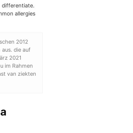
differentiate.
mmon allergies
ischen 2012
aus. die auf
März 2021
 zu im Rahmen
st van ziekten
ta