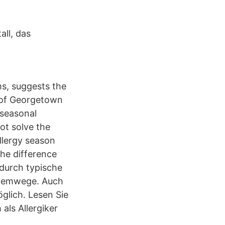
all, das
ms, suggests the
 of Georgetown
 seasonal
ot solve the
llergy season
he difference
 durch typische
Atemwege. Auch
glich. Lesen Sie
als Allergiker