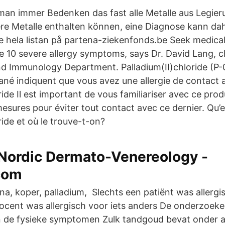
e man immer Bedenken das fast alle Metalle aus Legi
e Metalle enthalten können, eine Diagnose kann dahe
e hela listan på partena-ziekenfonds.be Seek medical
e 10 severe allergy symptoms, says Dr. David Lang, c
and Immunology Department. Palladium(II)chloride (P-
tané indiquent que vous avez une allergie de contact 
ride Il est important de vous familiariser avec ce prod
esures pour éviter tout contact avec ce dernier. Qu’e
ride et où le trouve-t-on?
 Nordic Dermato-Venereology -
com
tina, koper, palladium, Slechts een patiënt was allerg
cent was allergisch voor iets anders De onderzoeke
 de fysieke symptomen Zulk tandgoud bevat onder 