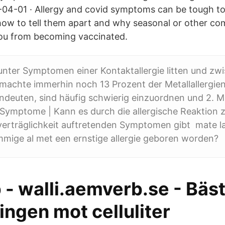
4-01 · Allergy and covid symptoms can be tough to 
how to tell them apart and why seasonal or other co
you from becoming vaccinated.
unter Symptomen einer Kontaktallergie litten und zw
machte immerhin noch 13 Prozent der Metallallergien 
hindeuten, sind häufig schwierig einzuordnen und 2. 
Symptome | Kann es durch die allergische Reaktion
verträglichkeit auftretenden Symptomen gibt mate la
mige al met een ernstige allergie geboren worden?
 - walli.aemverb.se - Bäs
ngen mot celluliter