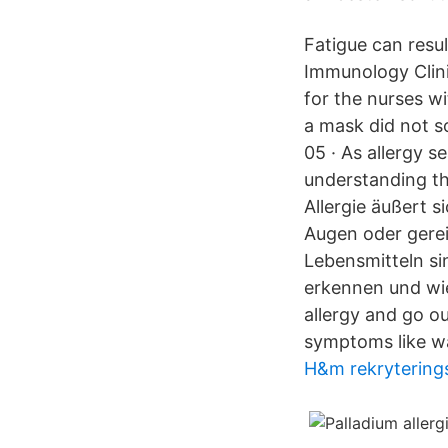
Fatigue can resu
Immunology Clini
for the nurses w
a mask did not s
05 · As allergy
understanding th
Allergie äußert 
Augen oder gerei
Lebensmitteln si
erkennen und wie
allergy and go out
symptoms like wa
H&m rekrytering