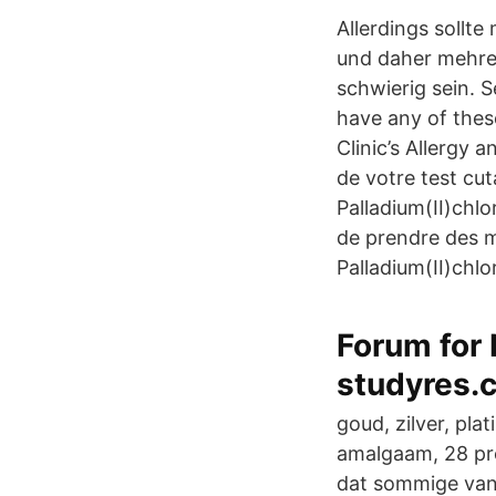
Allerdings sollt
und daher mehrer
schwierig sein. S
have any of thes
Clinic’s Allergy 
de votre test cu
Palladium(II)chlo
de prendre des m
Palladium(II)chlo
Forum for
studyres.
goud, zilver, pla
amalgaam, 28 pro
dat sommige van