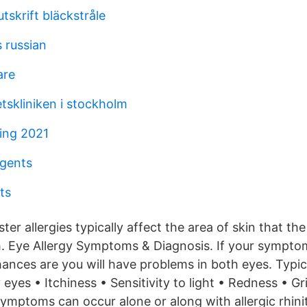
tskrift bläckstråle
s russian
are
tskliniken i stockholm
ing 2021
agents
ts
r allergies typically affect the area of skin that th
h. Eye Allergy Symptoms & Diagnosis. If your symptom
chances are you will have problems in both eyes. Typ
 eyes • Itchiness • Sensitivity to light • Redness • Gri
ymptoms can occur alone or along with allergic rhinit