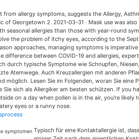
lt from allergy symptoms, suggests the Allergy, Ast
c of Georgetown 2. 2021-03-31 · Mask use was also 
ith seasonal allergies than those with year-round s
olve the problem of itchy eyes, according to the Se
 season approaches, managing symptoms is imperativ
e difference between COVID-19 and allergies, expert
sich durch typische Symptome wie Schnupfen, Niese
zte Atemwege. Auch Kreuzallergien mit anderen Pfla
nd möglich. Lesen Sie im Folgenden, woran Sie eine P
 Sie sich als Allergiker am besten schützen. If you h
side on a day when pollen is in the air, you’re likely t
tery eyes or a runny nose.
sprocess
Typisch für eine Kontaktallergie ist, das
einiger Zeit nach dem eigentlichen Kont