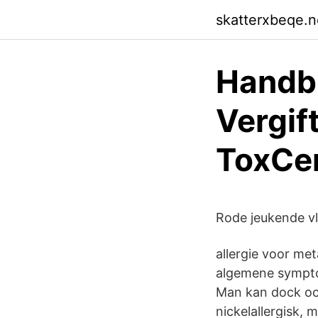
skatterxbeqe.ne
Handb
Vergift
ToxCen
Rode jeukende vl
allergie voor met
algemene sympto
Man kan dock ock
nickelallergisk,