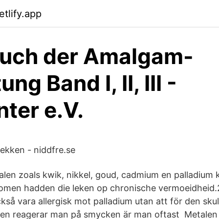
tlify.app
uch der Amalgam-
ung Band I, II, III -
ter e.V.
ekken - niddfre.se
alen zoals kwik, nikkel, goud, cadmium en palladium 
men hadden die leken op chronische vermoeidheid.
så vara allergisk mot palladium utan att för den skul
 men reagerar man på smycken är man oftast Metalen