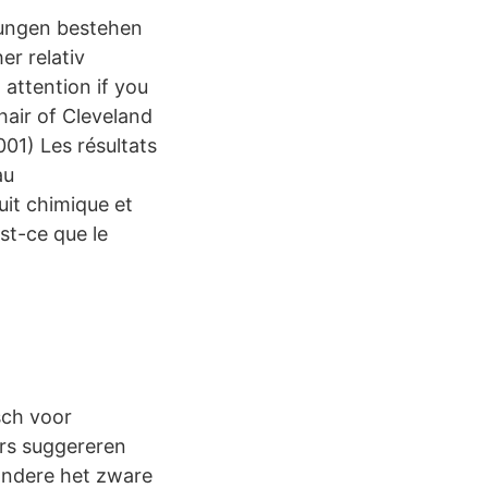
erungen bestehen
r relativ
 attention if you
hair of Cleveland
001) Les résultats
au
uit chimique et
st-ce que le
isch voor
rs suggereren
andere het zware